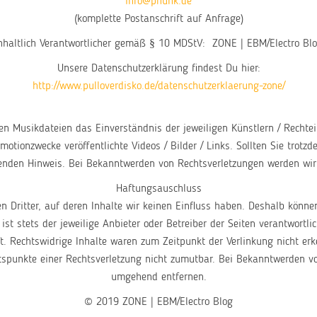
info@phunk.de
(komplette Postanschrift auf Anfrage)
nhaltlich Verantwortlicher gemäß § 10 MDStV: ZONE | EBM/Electro Bl
Unsere Datenschutzerklärung findest Du hier:
http://www.pulloverdisko.de/datenschutzerklaerung-zone/
kten Musikdateien das Einverständnis der jeweiligen Künstlern / Rechte
ionzwecke veröffentlichte Videos / Bilder / Links. Sollten Sie trot
enden Hinweis. Bei Bekanntwerden von Rechtsverletzungen werden wir
Haftungsauschluss
n Dritter, auf deren Inhalte wir keinen Einfluss haben. Deshalb könne
ist stets der jeweilige Anbieter oder Betreiber der Seiten verantwortl
. Rechtswidrige Inhalte waren zum Zeitpunkt der Verlinkung nicht erk
ltspunkte einer Rechtsverletzung nicht zumutbar. Bei Bekanntwerden v
umgehend entfernen.
© 2019 ZONE | EBM/Electro Blog