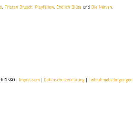
ys
,
Tristan Brusch
,
Playfellow
,
Endlich Blüte
und
Die Nerven
.
ERDISKO |
Impressum
|
Datenschutzerklärung
|
Teilnahmebedingungen 