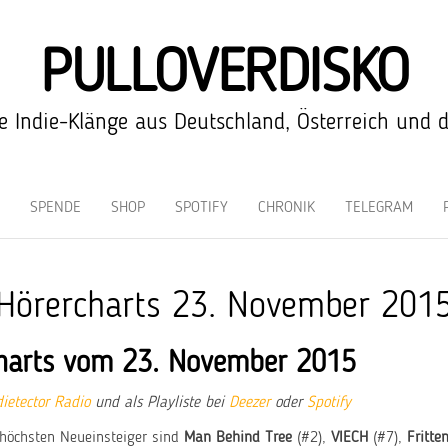
PULLOVERDISKO
 Indie-Klänge aus Deutschland, Österreich und 
SPENDE
SHOP
SPOTIFY
CHRONIK
TELEGRAM
Hörercharts 23. November 201
harts vom 23. November 2015
dietector Radio
und als Playliste bei
Deezer
oder
Spotify
höchsten Neueinsteiger sind
Man Behind Tree
(#2),
VIECH
(#7),
Fritte