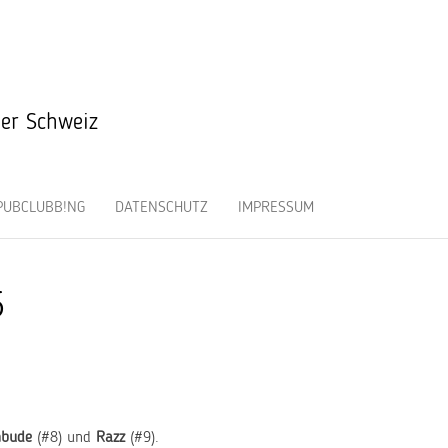
der Schweiz
PUBCLUBB!NG
DATENSCHUTZ
IMPRESSUM
5
nbude
(#8) und
Razz
(#9).