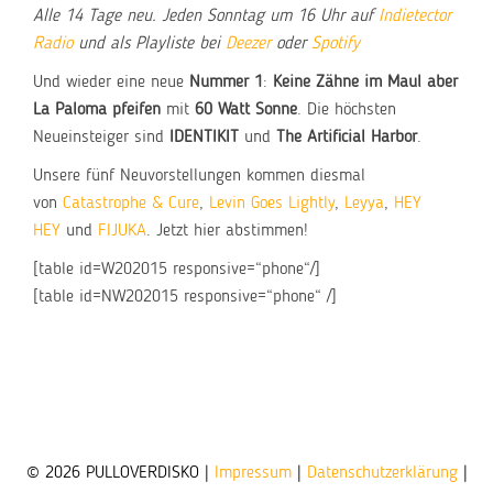
Alle 14 Tage neu. Jeden Sonntag um 16 Uhr auf
Indietector
Radio
und als Playliste bei
Deezer
oder
Spotify
Und wieder eine neue
Nummer 1
:
Keine Zähne im Maul aber
La Paloma pfeifen
mit
60 Watt Sonne
. Die höchsten
Neueinsteiger sind
IDENTIKIT
und
The Artificial Harbor
.
Unsere fünf Neuvorstellungen kommen diesmal
von
Catastrophe & Cure
,
Levin Goes Lightly
,
Leyya
,
HEY
HEY
und
FIJUKA
. Jetzt hier abstimmen!
[table id=W202015 responsive=“phone“/]
[table id=NW202015 responsive=“phone“ /]
© 2026 PULLOVERDISKO |
Impressum
|
Datenschutzerklärung
|